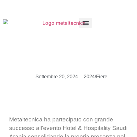
Lavora con Noi
Area Riservata
Settembre 20, 2024
2024/Fiere
Metaltecnica ha partecipato con grande
successo all’evento Hotel & Hospitality Saudi
Arabia consolidando la propria presenza nel