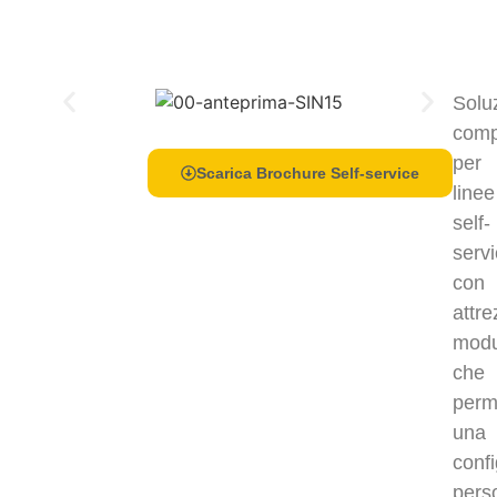
Solu
comp
per
Scarica Brochure Self-service
linee
self-
servi
con
attre
modu
che
perm
una
conf
pers