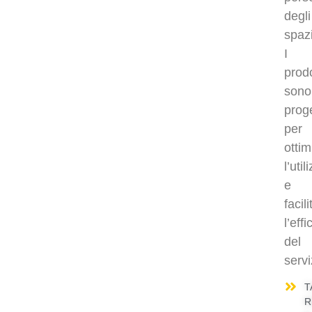
degli
spazi
I
prodo
sono
proge
per
o
tti
l’util
e
facil
l’eff
del
servi
T
R