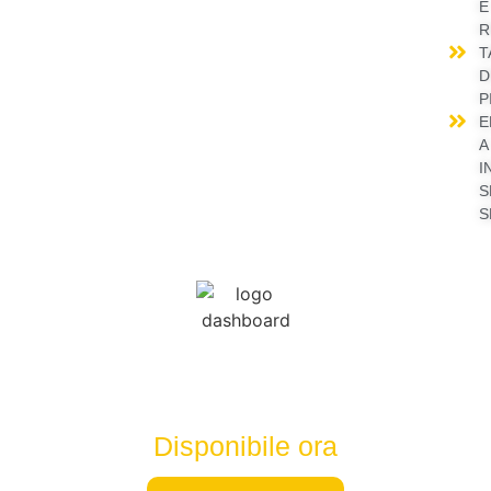
E
R
T
D
P
E
A
I
S
S
Disponibile ora